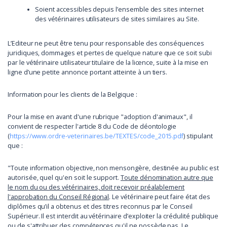
Soient accessibles depuis l’ensemble des sites internet
des vétérinaires utilisateurs de sites similaires au Site.
L’Editeur ne peut être tenu pour responsable des conséquences
juridiques, dommages et pertes de quelque nature que ce soit subi
par le vétérinaire utilisateur titulaire de la licence, suite à la mise en
ligne d’une petite annonce portant atteinte à un tiers.
Information pour les clients de la Belgique :
Pour la mise en avant d'une rubrique "adoption d'animaux", il
convient de respecter l'article 8 du Code de déontologie
(
https://www.ordre-veterinaires.be/TEXTES/code_2015.pdf
) stipulant
que :
"Toute information objective, non mensongère, destinée au public est
autorisée, quel qu'en soit le support.
Toute dénomination autre que
le nom du ou des vétérinaires, doit recevoir préalablement
l'approbation du Conseil Régional
. Le vétérinaire peut faire état des
diplômes qu’il a obtenus et des titres reconnus par le Conseil
Supérieur. Il est interdit au vétérinaire d’exploiter la crédulité publique
ou de s'attribuer des compétences qu'il ne possède pas. Le